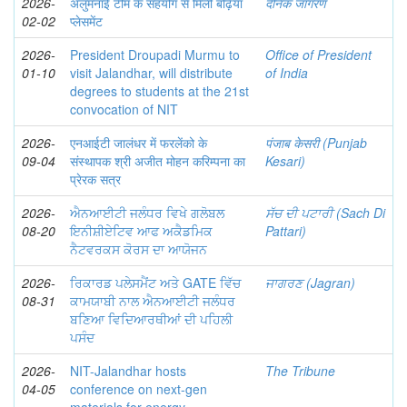
2026-
अलुमनाई टीम के सहयोग से मिली बढ़िया
दैनिक जागरण
02-02
प्लेसमेंट
2026-
President Droupadi Murmu to
Office of President
01-10
visit Jalandhar, will distribute
of India
degrees to students at the 21st
convocation of NIT
2026-
एनआईटी जालंधर में फरलेंको के
पंजाब केसरी (Punjab
09-04
संस्थापक श्री अजीत मोहन करिम्पना का
Kesari)
प्रेरक सत्र
2026-
ਐਨਆਈਟੀ ਜਲੰਧਰ ਵਿਖੇ ਗਲੋਬਲ
ਸੱਚ ਦੀ ਪਟਾਰੀ (Sach Di
08-20
ਇਨੀਸ਼ੀਏਟਿਵ ਆਫ ਅਕੈਡਮਿਕ
Pattari)
ਨੈਟਵਰਕਸ ਕੋਰਸ ਦਾ ਆਯੋਜਨ
2026-
ਰਿਕਾਰਡ ਪਲੇਸਮੈਂਟ ਅਤੇ GATE ਵਿੱਚ
ਜਾਗਰਣ (Jagran)
08-31
ਕਾਮਯਾਬੀ ਨਾਲ ਐਨਆਈਟੀ ਜਲੰਧਰ
ਬਣਿਆ ਵਿਦਿਆਰਥੀਆਂ ਦੀ ਪਹਿਲੀ
ਪਸੰਦ
2026-
NIT-Jalandhar hosts
The Tribune
04-05
conference on next-gen